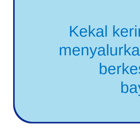
Kekal ker
menyalurka
berke
ba