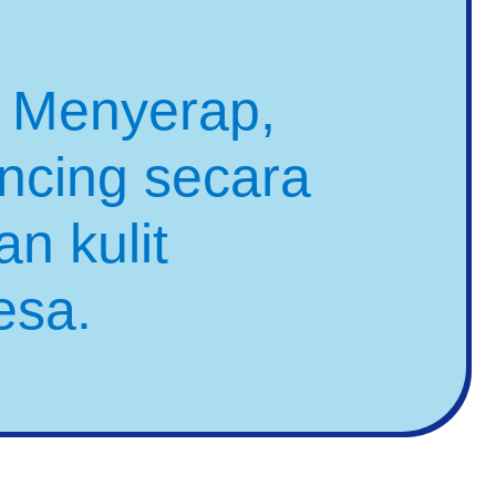
. Menyerap,
ncing secara
n kulit
esa.