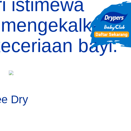
ri istimewa
 mengekalkan
eceriaan bayi.
e Dry