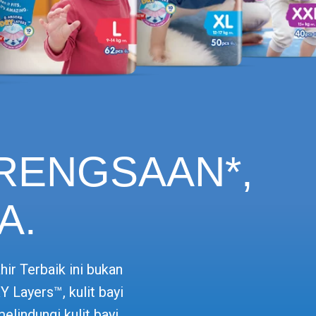
RENGSAAN*,
A.
r Terbaik ini bukan
 Layers™, kulit bayi
lindungi kulit bayi