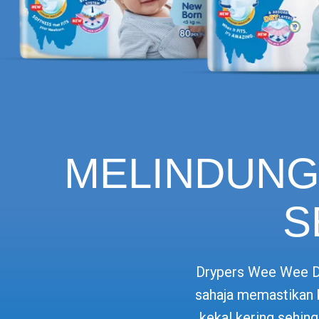
MELINDUNG
S
Drypers Wee Wee Dr
sahaja memastikan k
kekal kering sehin