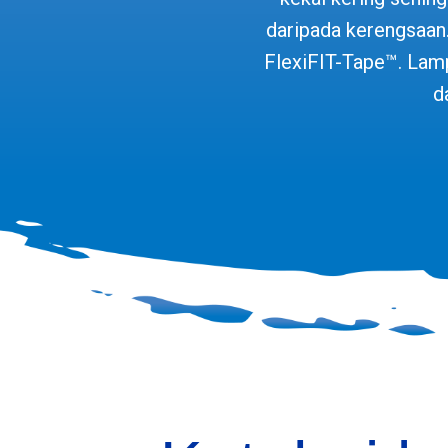
daripada kerengsaan
FlexiFIT-Tape™. Lam
d