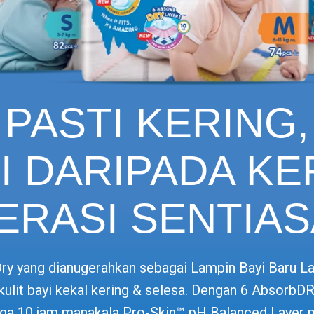
PASTI KERING,
I DARIPADA KE
ERASI SENTIAS
y yang dianugerahkan sebagai Lampin Bayi Baru Lahi
ulit bayi kekal kering & selesa. Dengan 6 AbsorbDRY
gga 10 jam manakala Pro-Skin™ pH Balanced Layer me