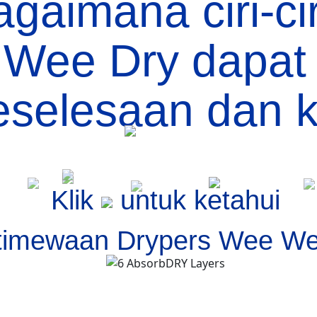
gaimana ciri-ci
 Wee Dry dapat
eselesaan dan k
Klik
untuk ketahui
stimewaan Drypers Wee We